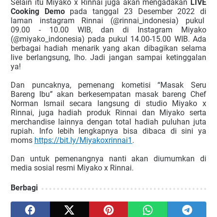
Selain itu Miyako x Rinnai juga akan mengadakan 
LIVE 
Cooking Demo
 pada tanggal 23 Desember 2022 di 
laman instagram Rinnai (@rinnai_indonesia) pukul  
09.00 - 10.00 WIB, dan di Instagram Miyako 
(@miyako_indonesia) pada pukul 14.00-15.00 WIB. Ada 
berbagai hadiah menarik yang akan dibagikan selama 
live berlangsung, lho. Jadi jangan sampai ketinggalan 
ya!
Dan puncaknya, pemenang kometisi “Masak Seru 
Bareng Ibu” akan berkesempatan masak bareng Chef 
Norman Ismail secara langsung di studio Miyako x 
Rinnai, juga hadiah produk Rinnai dan Miyako serta 
merchandise lainnya dengan total hadiah puluhan juta 
rupiah. Info lebih lengkapnya bisa dibaca di sini ya 
moms 
https://bit.ly/Miyakoxrinnai1
.
Dan untuk pemenangnya nanti akan diumumkan di 
media sosial resmi Miyako x Rinnai.
Berbagi