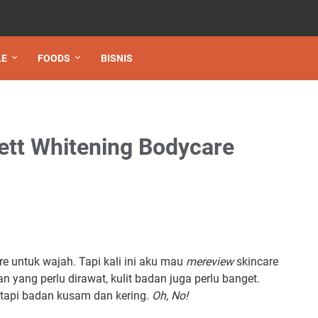
LE
FOODS
BISNIS
lett Whitening Bodycare
re untuk wajah. Tapi kali ini aku mau
mereview
skincare
n yang perlu dirawat, kulit badan juga perlu banget.
 tapi badan kusam dan kering.
Oh, No!