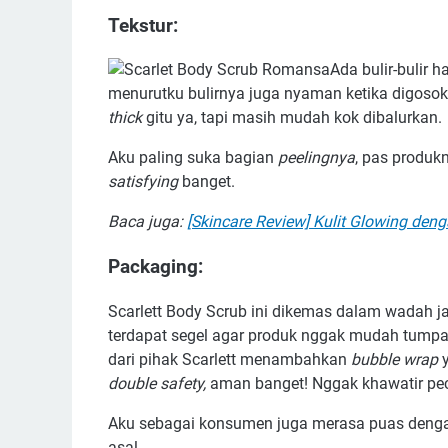
Tekstur:
Ada bulir-bulir 
menurutku bulirnya juga nyaman ketika digosok, n
thick
gitu ya, tapi masih mudah kok dibalurkan.
Aku paling suka bagian
peelingnya
, pas produk
satisfying
banget.
Baca juga:
[Skincare Review] Kulit Glowing den
Packaging:
Scarlett Body Scrub ini dikemas dalam wadah ja
terdapat segel agar produk nggak mudah tumpah
dari pihak Scarlett menambahkan
bubble wrap
y
double safety,
aman banget! Nggak khawatir pec
Aku sebagai konsumen juga merasa puas denga
asal.