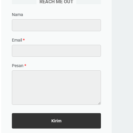
REACH ME OUT
Nama
Email
*
Pesan
*