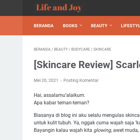
BERANDA
BOOKS
BEAUTY
LIFESTY
BERANDA
/
BEAUTY
/
BODYCARE
/
SKINCARE
[Skincare Review] Scar
Mei 20, 2021
Posting Komentar
Hai, assalamu’alaikum.
Apa kabar teman-teman?
Biasanya di blog ini aku selalu mengulas skinca
untuk kulit tubuh. Ya, nggak cuma wajah saja ‘ka
Bayangin kalau wajah kita
glowing
, awet muda,