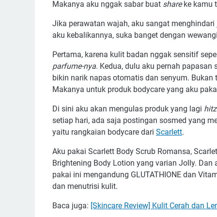
Makanya aku nggak sabar buat
share
ke kamu t
Jika perawatan wajah, aku sangat menghindari
aku kebalikannya, suka banget dengan wewang
Pertama, karena kulit badan nggak sensitif sep
parfume-nya
. Kedua, dulu aku pernah papasan s
bikin narik napas otomatis dan senyum. Bukan t
Makanya untuk produk bodycare yang aku pakai,
Di sini aku akan mengulas produk yang lagi
hitz
setiap hari, ada saja postingan sosmed yang m
yaitu rangkaian bodycare dari
Scarlett
.
Aku pakai Scarlett Body Scrub Romansa, Scarle
Brightening Body Lotion yang varian Jolly. Dan
pakai ini mengandung GLUTATHIONE dan Vitami
dan menutrisi kulit.
Baca juga:
[Skincare Review] Kulit Cerah dan L